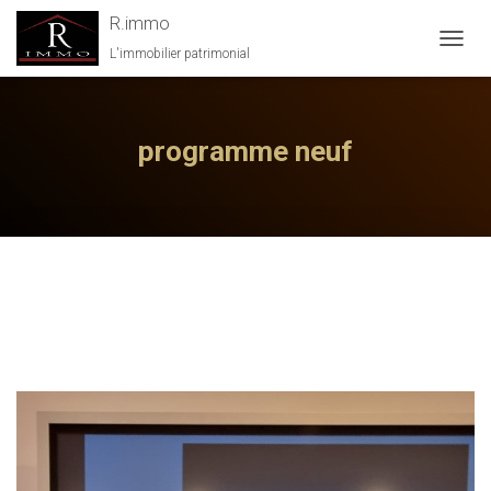
R.immo
L'immobilier patrimonial
OUVRI
LA
NAVIG
programme neuf