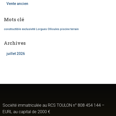
Vente ancien
Mots clé
constructible
exclusivité
Lorgues
Ollioules
piscine
terrain
Archives
juillet 2026
Société immatriculée au RCS TOULON n° 808 454 144 –
EURL au capital de 2000 €