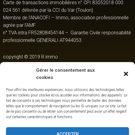
Carte de transactions immobilières n° CPI 83052018 000
024 561 délivrée par la CCI du Var (Toulon)
Membre de l’ANACOFI – Immo, association professionnelle
agrée par l’AMF
n° TVA intra FR52808454144 – Garantie Civile responsabilité
professionnelle GENERALI AT944053
copyright © 2019 R immo
Site Web créé par
PC83
Gérer le consentement aux
cookies
Pour offrir les meilleures expériences, nous utilisons des technologies telles
que les cookies pour stocker et/ou accéder aux informations des appareils. Le
fait de consentir à ces technologies nous permettra de traiter des données
telles que le comportement de navigation ou les ID uniques sur ce site. Le fait
de ne pas consentir ou de retirer son consentement peut avoir un effet négatif
sur certaines caractéristiques et fonctions.
ACCEPTER