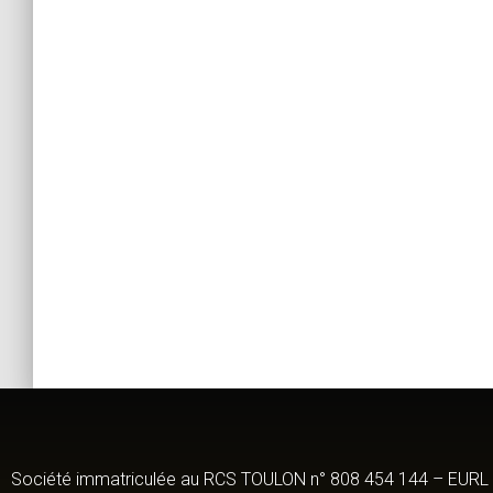
Société immatriculée au RCS TOULON n° 808 454 144 – EURL a