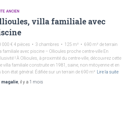
TE ANCIEN
llioules, villa familiale avec
iscine
 000 € 4 pièces • 3 chambres • 125 m² • 690 m² de terrain
la familiale avec piscine – Ollioules proche centre-ville En
lusivité ! À Ollioules, à proximité du centre-ville, découvrez cette
le villa familiale construite en 1981, saine, non mitoyenne et en
s bon état général. Édifiée sur un terrain de 690 m²
Lire la suite
r
magalie
, il y a
1 mois