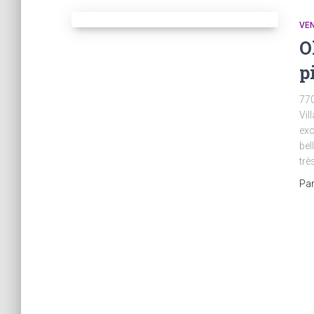
VEN
O
p
770
Vil
exc
bel
trè
Pa