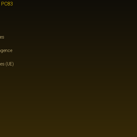
r
PC83
res
agence
ies (UE)