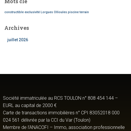
Mots clé
constructible
exclusivité
Lorgues
Ollioules
piscine
terrain
Archives
juillet 2026
Société immatriculée au RCS TOULON n° 808 454 144 –
EURL au capital de 2000 €
Carte de transactions immobilières n° CPI 83052018 000
024 561 délivrée par la CCI du Var (Toulon)
Membre de l’ANACOFI – Immo, association professionnelle