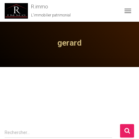
R.immo
L'immobilier patrimonial
OUVRI
LA
NAVIG
gerard
Rechercher…